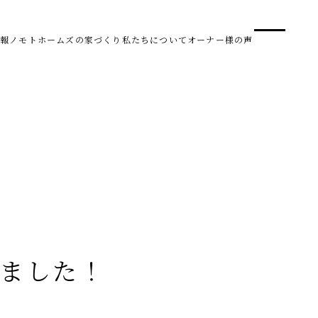
事業
スタ
報
ノモトホームズの家づくり
私たちについて
オーナー様の声
SDG 
株式会社野本建設
〒950-0950
新潟県新潟市中央区鳥屋野南3丁目8-24
Tel. 025-278-3830
受付時間 10:00～17:30（水・木曜休み）
HARUM
ました！