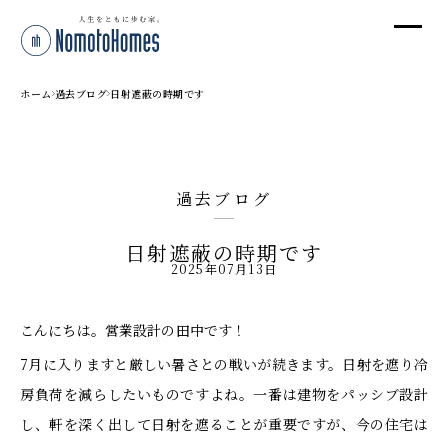
オ
オ
ホーム
過去ブログ
日射遮蔽の時期です
プ
過去ブログ
株
日射遮蔽の時期です
〒95
2025年07月13日
新潟
T
こんにちは。営業設計の田中です！
受付
7月に入りますと厳しい暑さとの戦いが続きます。日射を遮り冷
房負荷を減らしたいものですよね。一番は建物をパッシブ設計
し、軒を深く出して日射を遮ることが重要ですが、今の住宅は