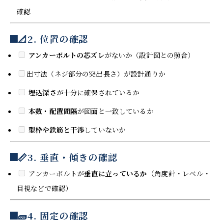
確認
📐
2. 位置の確認
アンカーボルトの芯ズレ
がないか（設計図との照合）
出寸法（ネジ部分の突出長さ）が設計通りか
埋込深さ
が十分に確保されているか
本数・配置間隔
が図面と一致しているか
型枠や鉄筋と干渉
していないか
📏
3. 垂直・傾きの確認
アンカーボルトが
垂直に立っているか
（角度計・レベル・
目視などで確認）
🧱
4. 固定の確認