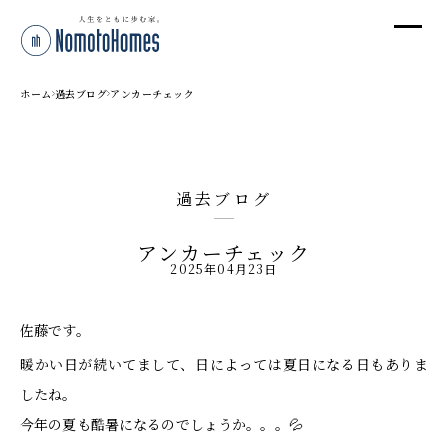
オ
オ
ホーム
過去ブログ
アンカーチェック
プ
過去ブログ
株
アンカーチェック
〒95
2025年04月23日
新潟
T
佐藤です。
受付
暖かい日が続いてまして、日によっては夏日になる日もありま
したね。
今年の夏も酷暑になるのでしょうか。。。💦