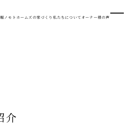
事業
スタ
報
ノモトホームズの家づくり
私たちについて
オーナー様の声
SDG 
株式会社野本建設
〒950-0950
新潟県新潟市中央区鳥屋野南3丁目8-24
Tel. 025-278-3830
受付時間 10:00～17:30（水・木曜休み）
HARUM
紹介