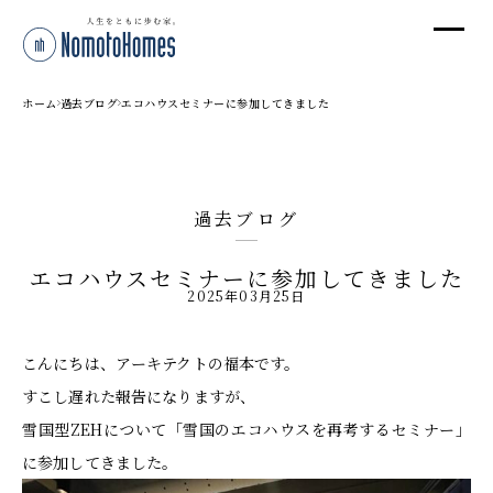
オ
オ
ホーム
過去ブログ
エコハウスセミナーに参加してきました
プ
過去ブログ
株
エコハウスセミナーに参加してきました
〒95
2025年03月25日
新潟
T
こんにちは、アーキテクトの福本です。
受付
すこし遅れた報告になりますが、
雪国型ZEHについて「雪国のエコハウスを再考するセミナー」
に参加してきました。