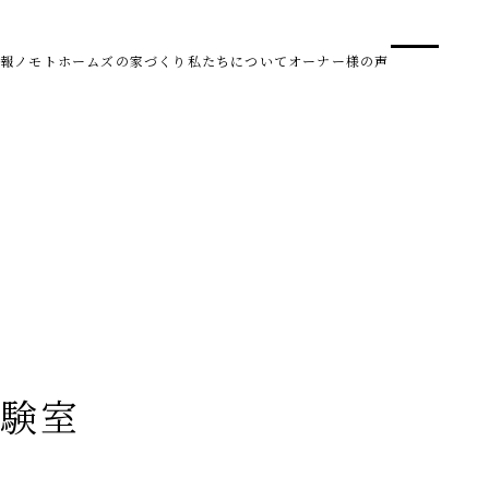
事業
スタ
報
ノモトホームズの家づくり
私たちについて
オーナー様の声
SDG 
株式会社野本建設
〒950-0950
新潟県新潟市中央区鳥屋野南3丁目8-24
Tel. 025-278-3830
受付時間 10:00～17:30（水・木曜休み）
HARUM
実験室