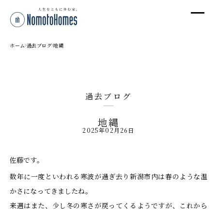
オ
オ
ホーム
過去ブログ
地縄
プ
過去ブログ
株
地縄
〒95
2025年02月26日
新潟
T
佐藤です。
受付
数年に一度といわれる寒波が過ぎ去り新潟市内は春のような温
かさになってきましたね。
来週はまた、少し冬の寒さが戻ってくるようですが、これから