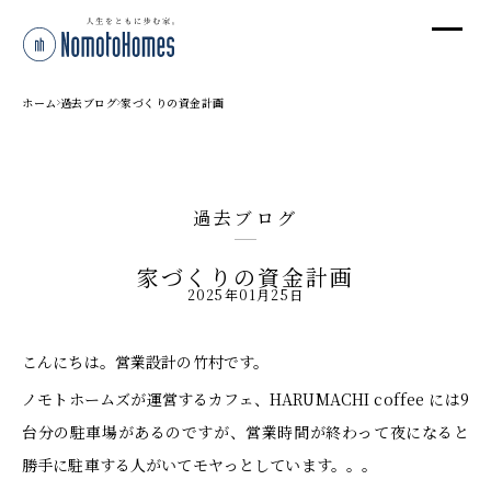
オ
オ
ホーム
過去ブログ
家づくりの資金計画
プ
過去ブログ
株
家づくりの資金計画
〒95
2025年01月25日
新潟
T
こんにちは。営業設計の竹村です。
受付
ノモトホームズが運営するカフェ、HARUMACHI coffee には9
台分の駐車場があるのですが、営業時間が終わって夜になると
勝手に駐車する人がいてモヤっとしています。。。