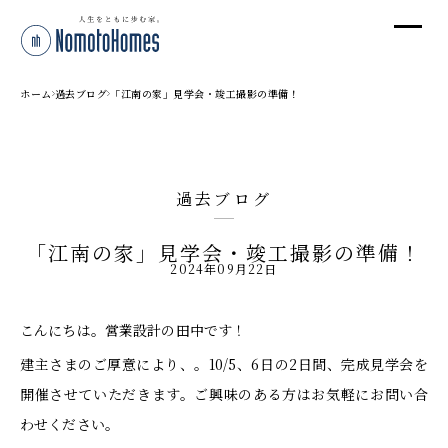
オ
オ
ホーム
過去ブログ
「江南の家」見学会・竣工撮影の準備！
プ
過去ブログ
株
「江南の家」見学会・竣工撮影の準備！
〒95
2024年09月22日
新潟
T
こんにちは。営業設計の田中です！
受付
建主さまのご厚意により、。10/5、6日の2日間、完成見学会を
開催させていただきます。ご興味のある方はお気軽にお問い合
わせください。