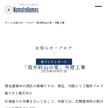
オ
オ
ホーム
お知らせ・ブログ
「坂井砂山の家」外壁工事
プ
お知らせ・ブログ
株
家づくりレポート
〒95
「坂井砂山の家」外壁工事
新潟
2020年10月07日
T
受付
現在建築中の西区の現場ですが、現在、内部にて２階床フロア
貼りや１階天井の
杉板張りの作業を行ってまして、外部では、玄関建具枠の取付