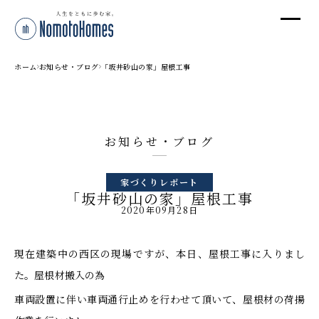
オ
オ
ホーム
お知らせ・ブログ
「坂井砂山の家」屋根工事
プ
お知らせ・ブログ
株
家づくりレポート
〒95
「坂井砂山の家」屋根工事
新潟
2020年09月28日
T
受付
現在建築中の西区の現場ですが、本日、屋根工事に入りまし
た。屋根材搬入の為
車両設置に伴い車両通行止めを行わせて頂いて、屋根材の荷揚