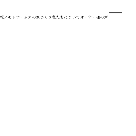
事業
スタ
報
ノモトホームズの家づくり
私たちについて
オーナー様の声
SDG 
株式会社野本建設
〒950-0950
新潟県新潟市中央区鳥屋野南3丁目8-24
Tel. 025-278-3830
受付時間 10:00～17:30（水・木曜休み）
HARUM
査