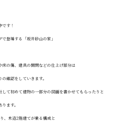
中です！
グで登場する「坂井砂山の家」
。
や床の傷、建具の開閉などの仕上げ部分は
りの確認をしていきます。
社して初めて建物の一部分の図面を書かせてもらったりと
あります。
おり、木造2階建てが乗る構成と