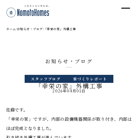
オ
オ
ホーム
お知らせ・ブログ
「幸栄の家」外構工事
プ
お知らせ・ブログ
株
スタッフブログ
家づくりレポート
〒95
「幸栄の家」外構工事
新潟
2026年04月01日
T
受付
佐藤です。
「幸栄の家」ですが、内部の設備機器関係が取り付き、内部は
ほぼ完成となりました。
引き続き外構工事が進んでいます。