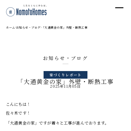
オ
オ
ホーム
お知らせ・ブログ
「大通黄金の家」外壁・断熱工事
プ
お知らせ・ブログ
株
家づくりレポート
〒95
「大通黄金の家」外壁・断熱工事
新潟
2025年11月05日
T
受付
こんにちは！
佐々木です！
「大通黄金の家」ですが着々と工事が進んでおります。