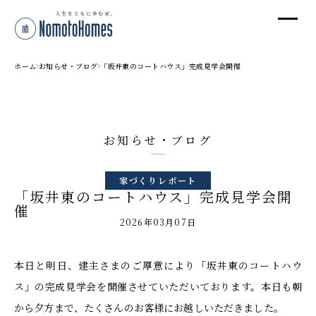
オ
オ
ホーム
お知らせ・ブログ
「坂井東のコートハウス」完成見学会開催
プ
お知らせ・ブログ
株
家づくりレポート
〒95
「坂井東のコートハウス」完成見学会開
新潟
催
T
2026年03月07日
受付
本日と明日、建主さまのご厚意により「坂井東のコートハウ
ス」の完成見学会を開催させていただいております。本日も朝
から夕方まで、たくさんのお客様にお越しいただきました。