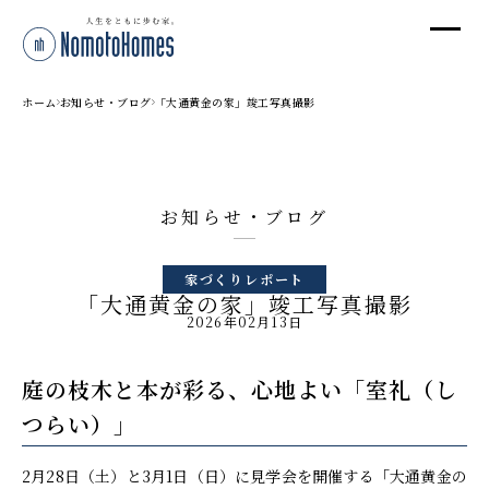
オ
オ
ホーム
お知らせ・ブログ
「大通黄金の家」竣工写真撮影
プ
お知らせ・ブログ
株
家づくりレポート
〒95
「大通黄金の家」竣工写真撮影
新潟
2026年02月13日
T
受付
庭の枝木と本が彩る、心地よい「室礼（し
つらい）」
2月28日（土）と3月1日（日）に見学会を開催する「大通黄金の