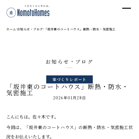
オ
オ
ホーム
お知らせ・ブログ
「坂井東のコートハウス」断熱・防水・気密施工
プ
お知らせ・ブログ
株
家づくりレポート
〒95
「坂井東のコートハウス」断熱・防水・
新潟
気密施工
T
2026年01月28日
受付
こんにちは。佐々木です。
今回は、「坂井東のコートハウス」の断熱・防水・気密施工状
況をお伝えいたします。