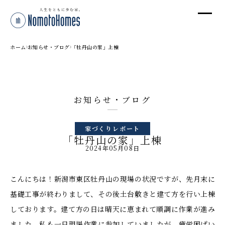
オ
オ
ホーム
お知らせ・ブログ
「牡丹山の家」上棟
プ
お知らせ・ブログ
株
家づくりレポート
〒95
「牡丹山の家」上棟
新潟
2024年05月08日
T
受付
こんにちは！新潟市東区牡丹山の現場の状況ですが、先月末に
基礎工事が終わりまして、その後土台敷きと建て方を行い上棟
しております。建て方の日は晴天に恵まれて順調に作業が進み
ました。私も一日現場作業に参加していましたが、疲労困ぱい