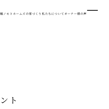
事業
スタ
報
ノモトホームズの家づくり
私たちについて
オーナー様の声
SDG 
株式会社野本建設
〒950-0950
新潟県新潟市中央区鳥屋野南3丁目8-24
Tel. 025-278-3830
受付時間 10:00～17:30（水・木曜休み）
HARUM
イント