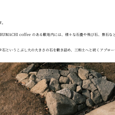
す。
RUMACHI coffee のある敷地内には、様々な石畳や飛び石、景石
タ石というこぶし大の大きさの石を敷き詰め、三和土へと続くアプロー