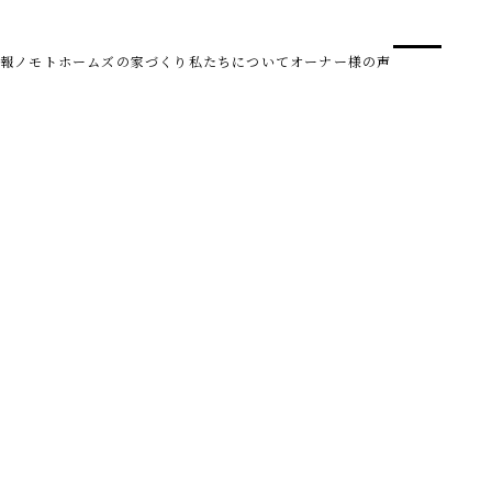
事業
スタ
報
ノモトホームズの家づくり
私たちについて
オーナー様の声
SDG 
株式会社野本建設
〒950-0950
新潟県新潟市中央区鳥屋野南3丁目8-24
Tel. 025-278-3830
受付時間 10:00～17:30（水・木曜休み）
HARUM