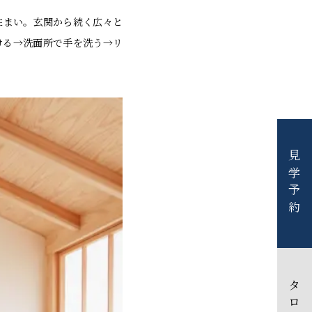
住まい。玄関から続く広々と
ける→洗面所で手を洗う→リ
見学予約