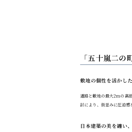
「五十嵐二の
敷地の個性を活かし
道路と敷地の最大2mの高
討により、街並みに圧迫感
日本建築の美を纏い