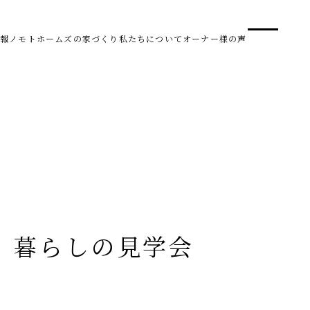
事業
スタ
報
ノモトホームズの家づくり
私たちについて
オーナー様の声
SDG 
株式会社野本建設
〒950-0950
新潟県新潟市中央区鳥屋野南3丁目8-24
Tel. 025-278-3830
受付時間 10:00～17:30（水・木曜休み）
HARUM
」暮らしの見学会