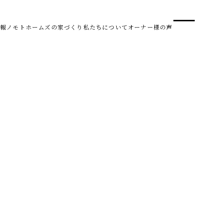
事業
スタ
報
ノモトホームズの家づくり
私たちについて
オーナー様の声
SDG 
株式会社野本建設
〒950-0950
新潟県新潟市中央区鳥屋野南3丁目8-24
Tel. 025-278-3830
受付時間 10:00～17:30（水・木曜休み）
HARUM