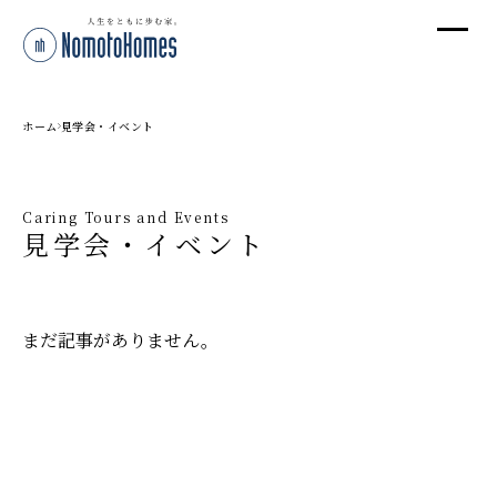
オ
オ
ホーム
見学会・イベント
プ
Caring Tours and Events
見学会・イベント
株
〒95
新潟
まだ記事がありません。
T
◼️ 条件で絞り込む
受付
すべて
見学会
イベント
◼️ アーカイブ