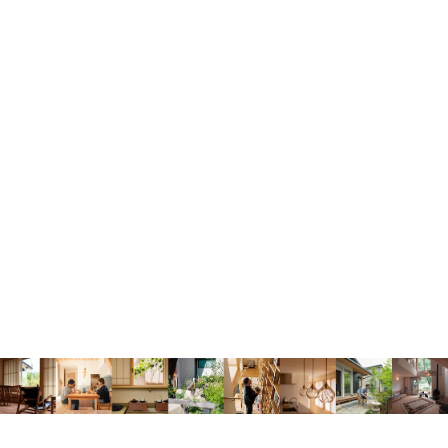
すべて
ノモトホームズ
野本 一隆
伊藤 誠康
竹村 泰彦
田中 優斗
松尾 百華
渡邉 美佳
佐藤 大
福本 純也
佐々木 祐太
◼️ アーカイブ
すべて
2026年
2025年
2024年
2020年