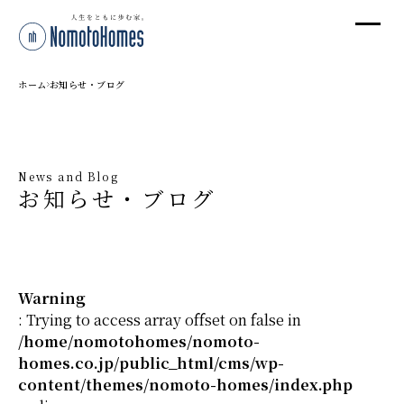
オ
オ
ホーム
お知らせ・ブログ
プ
News and Blog
お知らせ・ブログ
株
〒95
新潟
T
Warning
受付
: Trying to access array offset on false in
/home/nomotohomes/nomoto-
homes.co.jp/public_html/cms/wp-
content/themes/nomoto-homes/index.php