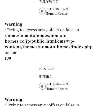
お庭を坊主に
ノモトホームズ
NomotoHomes
Warning
: Trying to access array offset on false in
/home/nomotohomes/nomoto-
homes.co.jp/public_html/cms/wp-
content/themes/nomoto-homes/index.php
on line
139
2025.05.28
地縄張り
ノモトホームズ
NomotoHomes
Warning
: Trying to access array offset on false in